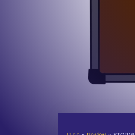
Inicio
»
Rewiew
»
STORMW