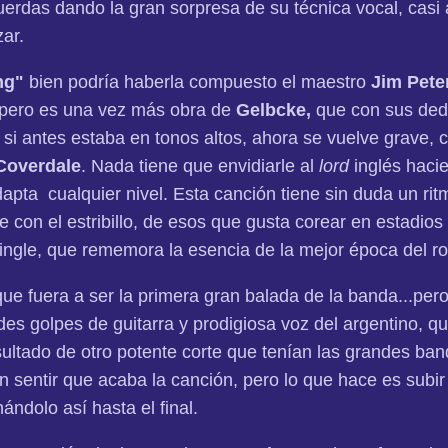
uerdas dando la gran sorpresa de su técnica vocal, casi 
ar.
ing"
bien podría haberla compuesto el maestro
Jim Pete
 pero es una vez más obra de
Gelbcke,
que con sus ded
si antes estaba en tonos altos, ahora se vuelve grave, 
Coverdale
. Nada tiene que envidiarle al
lord
inglés haci
dapta cualquier nivel. Esta canción tiene sin duda un ri
 con el estribillo, de esos que gusta corear en estadios
ngle, que rememora la esencia de la mejor época del ro
ue fuera a ser la primera gran balada de la banda...pero
es golpes de guitarra y prodigiosa voz del argentino, 
sultado de otro potente corte que tenían las grandes ba
n sentir que acaba la canción, pero lo que hace es subir
ándolo así hasta el final.