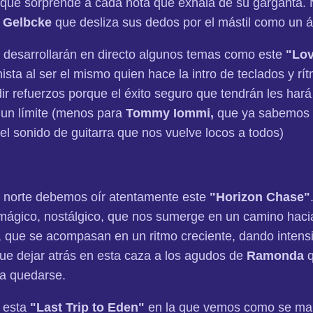
que sorprende a cada nota que exhala de su garganta. N
o Gelbcke
que desliza sus dedos por el mástil como un á
desarrollarán en directo algunos temas como este
"Lov
ista al ser el mismo quien hace la intro de teclados y rít
 refuerzos porque el éxito seguro que tendrán les hará 
 un límite (menos para
Tommy Iommi,
que ya sabemos 
el sonido de guitarra que nos vuelve locos a todos)
 norte debemos oír atentamente este
"Horizon Chase"
ágico, nostálgico, que nos sumerge en un camino haci
a, que se acompasan en un ritmo creciente, dando intens
ue dejar atrás en esta caza a los agudos de
Ramonda
q
ra quedarse.
 esta
"Last Trip to Eden"
en la que vemos como se man