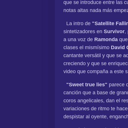
que se introduce entre las c
notas altas nada más empez
La intro de
"Satellite Fall
sintetizadores en
Survivor
,
a una voz de
Ramonda
que 
clases el mismísimo
David 
cantante versátil y que se a
creciendo y que se enriquece
video que compaña a este si
"Sweet true lies"
parece q
canción que a base de grand
coros angelicales, dan el re
variaciones de ritmo te hace
despistar al oyente, enganch