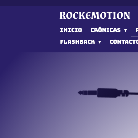
Ir
ROCKEMOTION
al
contenido
INICIO
CRÓNICAS
principal
FLASHBACK
CONTACT