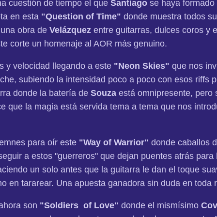
a cuestión de tiempo el que
Santiago
se haya formado 
ota en esta
"Question of Time"
donde muestra todos sus
 una obra de
Velázquez
entre guitarras, dulces coros y
ste corte un homenaje al AOR más genuino.
y velocidad llegando a este
"Neon Skies"
que nos inv
oche, subiendo la intensidad poco a poco con esos riff
arra donde la batería de
Souza
está omnipresente, pero s
e que la magia está servida tema a tema que nos introdu
mnes para oír este
"Way of Warrior"
donde caballos d
 seguir a estos "guerreros" que dejan puentes atrás para 
aciendo un solo antes que la guitarra le dan el toque su
cho en tararear. Una apuesta ganadora sin duda en toda r
 ahora son
"Soldiers of Love"
donde el mismísimo
Cov