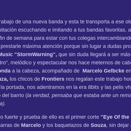
rabajo de una nueva banda y esta te transporta a ese olo
bitación escuchando e imitando a tus bandas favoritas, a
el fin de semana para estar con tus colegas intercambian
 prestarle máxima atención porque sin lugar a dudas pr
Music
"StormWarning",
que sin duda llegará a ser má
etro", melódico y espectacular nos hace meternos de c
onda
a la cabeza, acompañado de
Marcelo Gelbcke
en
uza,
los chicos de
Frontiers
nos regalan este trabajo h
 la portada, nos adentramos en la era 8bits y las pelis 
del barrio (
la verdad, pensaba que estaba ante un remak
a).
 fuerte y prueba de ello es el primer corte
"Eye Of the
itarras de
Marcelo
y los baquetazos de
Souza
, sin dejar