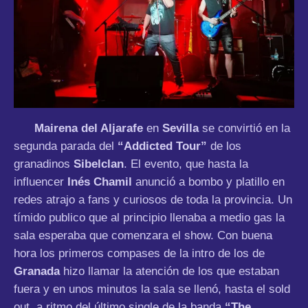
Mairena del Aljarafe
en
Sevilla
se convirtió en la
segunda parada del
“Addicted Tour”
de los
granadinos
Sibelclan
. El evento, que hasta la
influencer
Inés Chamil
anunció a bombo y platillo en
redes atrajo a fans y curiosos de toda la provincia. Un
tímido publico que al principio llenaba a medio gas la
sala esperaba que comenzara el show. Con buena
hora los primeros compases de la intro de los de
Granada
hizo llamar la atención de los que estaban
fuera y en unos minutos la sala se llenó, hasta el sold
out, a ritmo del último single de la banda
“The