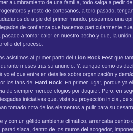
mer alumbramiento de una familia, todo salga a pedir de 
ogenitores y resto de cortesanos, a toro pasado, tengan
ciudadanos de a pie del primer mundo, poseamos una op
llegados de confianza que hacemos particularmente nuestr
a pasado a tomar calor en nuestro pecho y que, la unión,
rrollo del proceso.
as asistimos al primer parto del
Lion Rock Fest
que tan
, durante meses tras su anuncio. Y, aunque como os dec
é yo el que entre en detalles sobre organización y demá
or los fans del
Hard Rock
. En primer lugar, porque ya e
cia de siempre merece elogios por doquier. Pero, en se
riesgadas iniciativas que, vista su proyección inicial, de
han tomado nota de los elementos a pulir para su desarro
 y con un gélido ambiente climático, arrancaba dentro 
, paradisíaca, dentro de los muros del acogedor, imponen