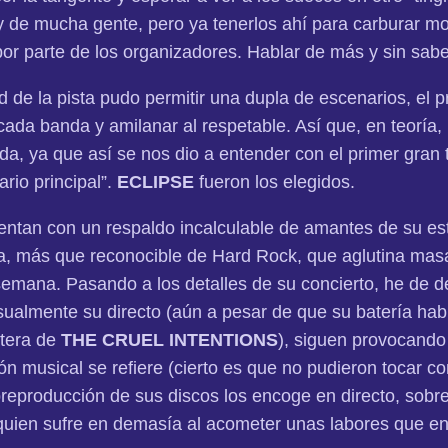
 de mucha gente, pero ya tenerlos ahí para carburar mot
por parte de los organizadores. Hablar de más y sin sabe
d de la pista pudo permitir una dupla de escenarios, el pr
cada banda y amilanar al respetable. Así que, en teoría,
nada, ya que así se nos dio a entender con el primer gran
rio principal”.
ECLIPSE
fueron los elegidos.
ntan con un respaldo incalculable de amantes de su esti
a, más que reconocible de Hard Rock, que aglutina masa
emana. Pasando a los detalles de su concierto, he de d
ualmente su directo (aún a pesar de que su batería hab
atera de
THE CRUEL INTENTIONS
), siguen provocand
n musical se refiere (cierto es que no pudieron tocar con
breproducción de sus discos los encoge en directo, sobr
 quien sufre en demasía al acometer unas labores que en