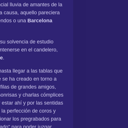
ncial lluvia de amantes de la
la causa, aquello pareciera
endos o una
Barcelona
u solvencia de estudio
ntenerse en el candelero,
e
.
asta llegar a las tablas que
e se ha creado en torno a
 filas de grandes amigos,
onrisas y charlas cómplices
estar ahí y por las sentidas
la perfección de coros y
cionar los pregrabados para
glado” para poder juzgar.