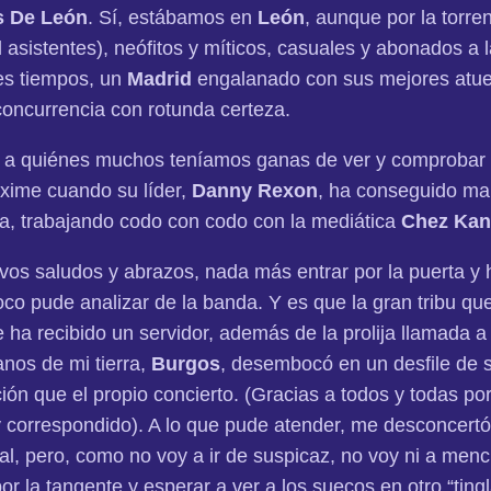
s De León
. Sí, estábamos en
León
, aunque por la torre
l asistentes), neófitos y míticos, casuales y abonados a 
es tiempos, un
Madrid
engalanado con sus mejores atu
 concurrencia con rotunda certeza.
a quiénes muchos teníamos ganas de ver y comprobar s
xime cuando su líder,
Danny Rexon
, ha conseguido ma
a, trabajando codo con codo con la mediática
Chez Kan
ivos saludos y abrazos, nada más entrar por la puerta y h
oco pude analizar de la banda. Y es que la gran tribu qu
e ha recibido un servidor, además de la prolija llamada a
nos de mi tierra,
Burgos
, desembocó en un desfile de s
 que el propio concierto. (Gracias a todos y todas por 
 correspondido). A lo que pude atender, me desconcertó 
cal, pero, como no voy a ir de suspicaz, no voy ni a men
 por la tangente y esperar a ver a los suecos en otro “tin