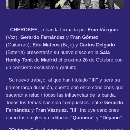
CHEROKEE,
la banda formada por
Fran Vázquez
(Voz),
Gerardo Fernández
y
Fran Gómez
(Guitarras),
Edu Mateos
(Bajo) y
Carlos Delgado
(Batería) presentarán su nuevo disco en la
Sala
Honky Tonk
de
Madrid
el próximo 26 de Octubre con
un concierto exclusivo y gratuito.
Su nuevo trabajo, al que han titulado
"III"
y será su
primer larga duración, cuenta con once canciones que
sacarán a relucir todas las influencias de la banda.
Todos los temas han sido compuestos entre
Gerardo
Fernández
y
Fran Vázquez.
"III"
incluye canciones
como los singles ya editados
"Quimera"
y
"Déjame".
"Quimera"
es el primer single, "un disco que recoge