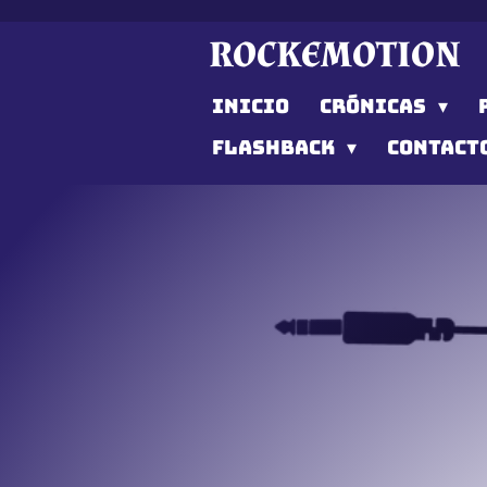
Ir
ROCKEMOTION
al
contenido
INICIO
CRÓNICAS
principal
FLASHBACK
CONTACT