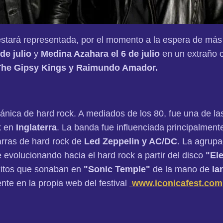
tará representada, por el momento a la espera de más
 de julio
y
Medina Azahara el 6 de julio
en un extraño 
The Gipsy Kings y Raimundo Amador.
ánica de hard rock. A mediados de los 80, fue una de la
ck en
Inglaterra
. La banda fue influenciada principalment
tarras de hard rock de
Led Zeppelin y AC/DC
. La agrupa
e evolucionando hacia el hard rock a partir del disco
"Ele
éxitos que sonaban en
"Sonic Temple"
de la mano de
Ia
te en la propia web del festival
www.iconicafest.com