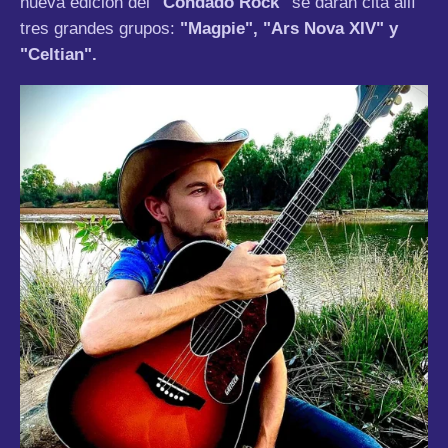
nueva edición del
"Condado Rock"
se darán cita allí
tres grandes grupos:
"Magpie", "Ars Nova XIV" y
"Celtian".