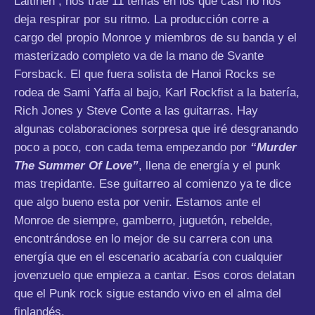
Laitinen , nos trae 11 temas en los que casi no nos
deja respirar por su ritmo. La producción corre a
cargo del propio Monroe y miembros de su banda y el
masterizado completo va de la mano de Svante
Forsback. El que fuera solista de Hanoi Rocks se
rodea de Sami Yaffa al bajo, Karl Rockfist a la batería,
Rich Jones y Steve Conte a las guitarras. Hay
algunas colaboraciones sorpresa que iré desgranando
poco a poco, con cada tema empezando por
“Murder
The Summer Of Love”
, llena de energía y el punk
mas trepidante. Ese guitarreo al comienzo ya te dice
que algo bueno esta por venir. Estamos ante el
Monroe de siempre, gamberro, juguetón, rebelde,
encontrándose en lo mejor de su carrera con una
energía que en el escenario acabaría con cualquier
jovenzuelo que empieza a cantar. Esos coros delatan
que el Punk rock sigue estando vivo en el alma del
finlandés.