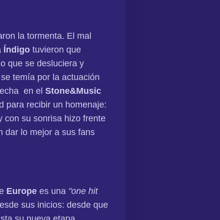
aron la tormenta. El mal
 Índigo
tuvieron que
zo que se desluciera y
 se temía por la actuación
 fecha en el
Stone&Music
d para recibir un homenaje:
 con su sonrisa hizo frente
 dar lo mejor a sus fans
ue
Europe
es una
"one hit
desde sus inicios: desde que
asta su nueva etapa.