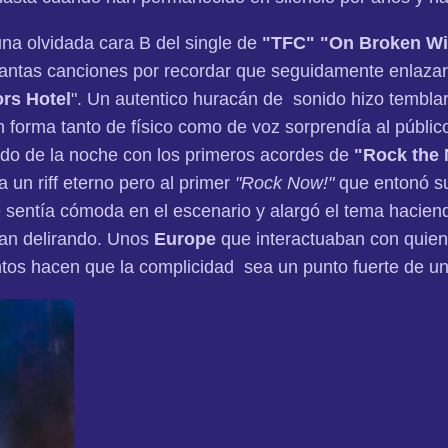
a olvidada cara B del single de
"TFC"
"On Broken W
 Tantas canciones por recordar que seguidamente enlaza
rs Hotel
". Un autentico huracán de sonido hizo temblar 
orma tanto de físico como de voz sorprendía al público
ido de la noche con los primeros acordes de
"Rock the 
 un riff eterno pero al primer
"Rock Now!"
que entonó su
sentía cómoda en el escenario y alargó el tema haciend
ban delirando. Unos
Europe
que interactuaban con quiene
tos hacen que la complicidad sea un punto fuerte de un