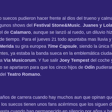
 suecos pudieron hacer frente al dios del trueno y calm
lgunos shows del
Festival Stone&Music
.
Juanes y Lola
el de
Calamaro
, aunque se lanzó al ruedo, un diluvio hi
de tiempo. Para el jueves 21 todo apuntaba mas lluvia y
Merida
su gira europea
Time Capsule
, siendo la única
ntes, ya estaba la banda sueca en la emblemática ciuda
la
Via Musicorum
. Y fue salir
Joey Tempest
del coche y
o se apartaron para que los cinco hijos de
Odín
pudieran
 del
Teatro Romano
.
años de carrera cuando hay muchos aun que opinan q
ro los suecos tienen unos fans acérrimos que los siguen 
 hasta cuando han permanecido en silencio por años y h