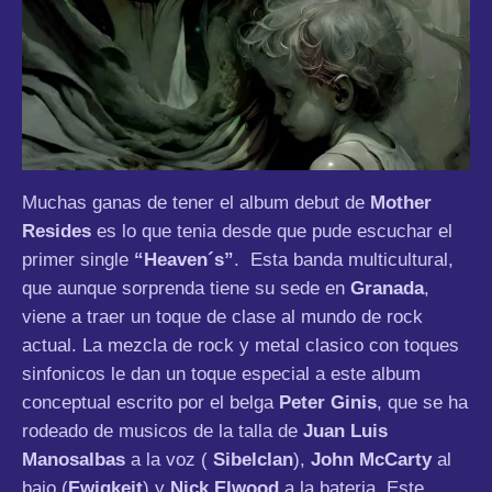
Muchas ganas de tener el album debut de
Mother
Resides
es lo que tenia desde que pude escuchar el
primer single
“Heaven´s”
. Esta banda multicultural,
que aunque sorprenda tiene su sede en
Granada
,
viene a traer un toque de clase al mundo de rock
actual. La mezcla de rock y metal clasico con toques
sinfonicos le dan un toque especial a este album
conceptual escrito por el belga
Peter Ginis
, que se ha
rodeado de musicos de la talla de
Juan Luis
Manosalbas
a la voz (
Sibelclan
),
John McCarty
al
bajo (
Ewigkeit
) y
Nick Elwood
a la bateria. Este